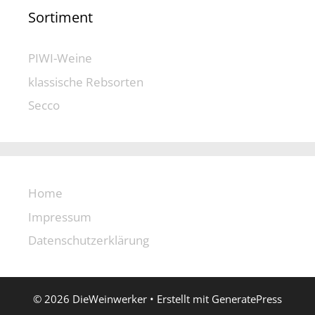
Sortiment
PIWI-Weine
klassische Rebsorten
Secco
Home
Impressum
Datenschutzerklärung
© 2026 DieWeinwerker
• Erstellt mit
GeneratePress