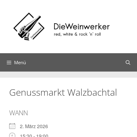
Zum
Inhalt
springen
Menü
Genussmarkt Walzbachtal
WANN
2. März 2026
15:30 - 19:00