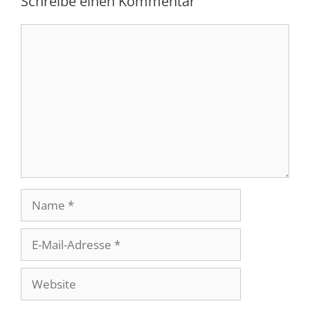
Schreibe einen Kommentar
Kommentar
Name
E-
Mail-
Adresse
Website