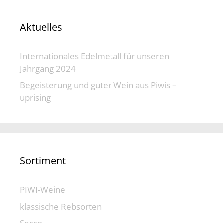
Aktuelles
Internationales Edelmetall für unseren
Jahrgang 2024
Begeisterung und guter Wein aus Piwis –
uprising
Sortiment
PIWI-Weine
klassische Rebsorten
Secco